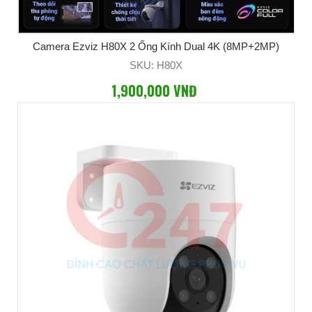
Camera Ezviz H80X 2 Ống Kính Dual 4K (8MP+2MP)
SKU: H80X
1,900,000 VNĐ