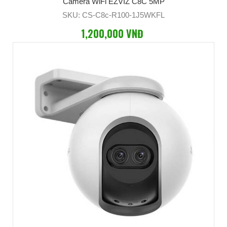
Camera WiFi EZVIZ C8C 5MP
SKU: CS-C8c-R100-1J5WKFL
1,200,000 VNĐ