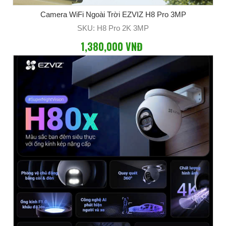
Camera WiFi Ngoài Trời EZVIZ H8 Pro 3MP
SKU: H8 Pro 2K 3MP
1,380,000 VNĐ