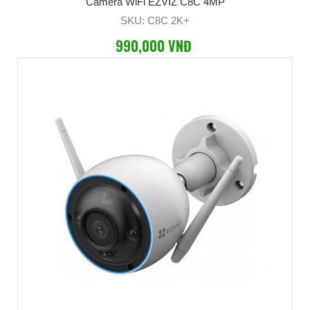
Camera WiFi EZVIZ C8C 4MP
SKU: C8C 2K+
990,000 VNĐ